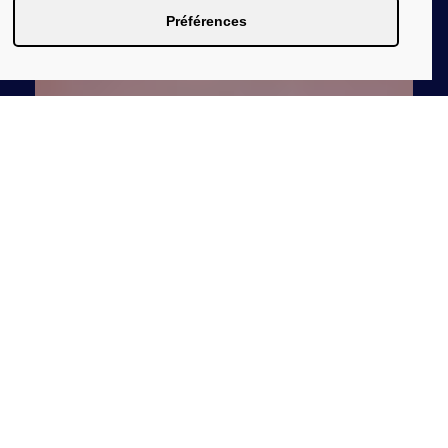
Préférences
Festival Insolent –
Collection automne 2026
– Lorient