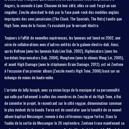
Angers, la seconde à Lyon. Chacune de leur côté, elles se sont forgé un son
singulier, Zenzile abordant le dub par la face punk-rock des modèles anglais
imprégnés des sons jamaïcains (The Clash, The Specials, The Ruts) tandis que
High Tone, venu de la fusion, l’a escaladé par le versant électro.
Toujours à l’affût de nouvelles expériences, les lyonnais ont lancé en 2002, une
série de collaborations avec d’autres entités de la galaxie électro-dub. Ainsi,
après Kaltone (avec les lyonnais Kaly Live Dub, 2002), Highvisators (avec les
bordelais Improvisators Dub, 2004), Wangtone (avec le chinois Wang Lei, 2005),
et avant High Damage (avec le stéphanois Brain Damage, 2012), est né Zentone
à l’occasion d’un premier album (Zenzile meets High Tone, 2006) basé sur un
échange de mixes de haute volée.
L’arrivée de Jolly Joseph, avec sa vision large de la musique et sa personnalité
qui colle parfaitement à celles des membres de Zenzile et de High Tone, a fini
de cimenter le projet, le recentrant sur le côté reggae, dénominateur commun
le plus évident de la bande. Force est de constater que la tonalité de ce nouvel
album baptisé Messenger, renvoie à des références reggae fortes. Dans la
foulée de la sortie de Messenger le 26 septembre, Zentone trace maintenant sa